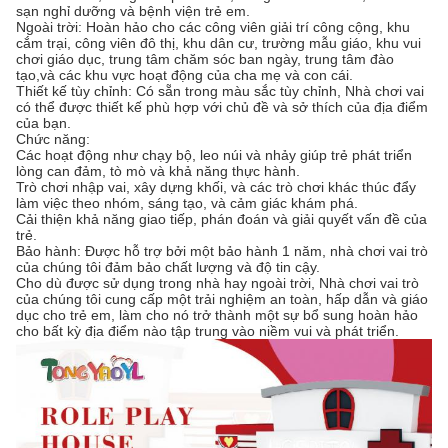
sạn nghỉ dưỡng và bệnh viện trẻ em.
Ngoài trời: Hoàn hảo cho các công viên giải trí công cộng, khu
cắm trại, công viên đô thị, khu dân cư, trường mẫu giáo, khu vui
chơi giáo dục, trung tâm chăm sóc ban ngày, trung tâm đào
tạo,và các khu vực hoạt động của cha mẹ và con cái.
Thiết kế tùy chỉnh: Có sẵn trong màu sắc tùy chỉnh, Nhà chơi vai
có thể được thiết kế phù hợp với chủ đề và sở thích của địa điểm
của bạn.
Chức năng:
Các hoạt động như chạy bộ, leo núi và nhảy giúp trẻ phát triển
lòng can đảm, tò mò và khả năng thực hành.
Trò chơi nhập vai, xây dựng khối, và các trò chơi khác thúc đẩy
làm việc theo nhóm, sáng tạo, và cảm giác khám phá.
Cải thiện khả năng giao tiếp, phán đoán và giải quyết vấn đề của
trẻ.
Bảo hành: Được hỗ trợ bởi một bảo hành 1 năm, nhà chơi vai trò
của chúng tôi đảm bảo chất lượng và độ tin cậy.
Cho dù được sử dụng trong nhà hay ngoài trời, Nhà chơi vai trò
của chúng tôi cung cấp một trải nghiệm an toàn, hấp dẫn và giáo
dục cho trẻ em, làm cho nó trở thành một sự bổ sung hoàn hảo
cho bất kỳ địa điểm nào tập trung vào niềm vui và phát triển.