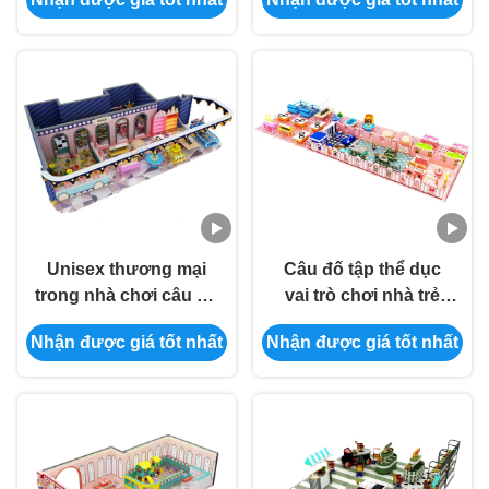
ODM
điểm chơi trong nhà
với bàn khối
Unisex thương mại
Câu đố tập thể dục
trong nhà chơi câu đố
vai trò chơi nhà trẻ
bên trong thiết bị chơi
em sân chơi trong
Nhận được giá tốt nhất
Nhận được giá tốt nhất
OEM
nhà chủ đề tùy chỉnh