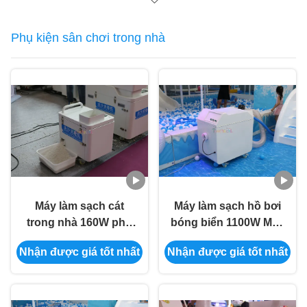
Phụ kiện sân chơi trong nhà
Máy làm sạch cát
Máy làm sạch hồ bơi
trong nhà 160W phụ
bóng biển 1100W Máy
kiện sân chơi trong
làm sạch hồ bơi bóng
Nhận được giá tốt nhất
Nhận được giá tốt nhất
nhà 500×380×500mm
thương mại
đa chức năng