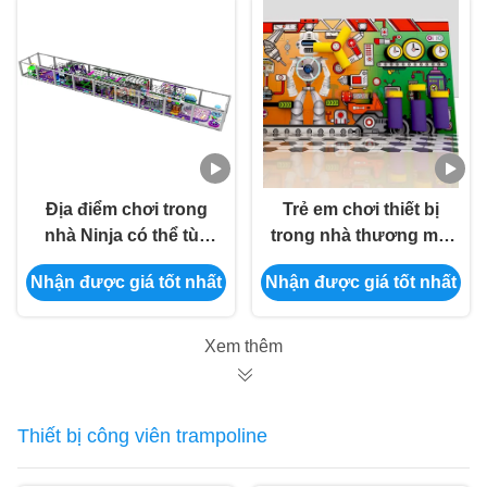
Địa điểm chơi trong
Trẻ em chơi thiết bị
nhà Ninja có thể tùy
trong nhà thương mại
chỉnh Unisex Địa
trong nhà vui nhộn
Nhận được giá tốt nhất
Nhận được giá tốt nhất
điểm chơi trong nhà
leo tường cho trẻ
thương mại OEM Với
hoạt động
thiết bị an toàn
Xem thêm
Thiết bị công viên trampoline