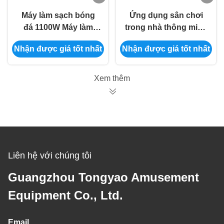
Máy làm sạch bóng
Ứng dụng sân chơi
đá 1100W Máy làm
trong nhà thông minh
sạch bóng đá thông
Chất tẩy bột bóng đá
Nhận được giá tốt nhất
Nhận được giá tốt nhất
minh Máy nhỏ
máy giặt bóng đá
1100W 300W
Xem thêm
Liên hệ với chúng tôi
Guangzhou Tongyao Amusement
Equipment Co., Ltd.
Email