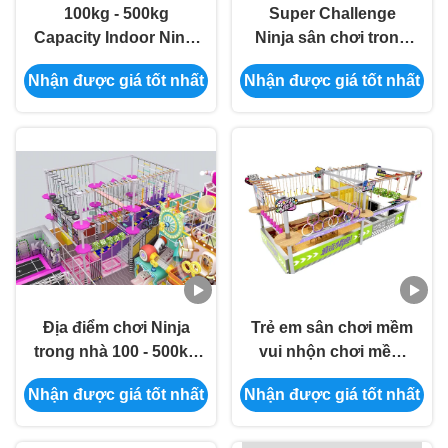
100kg - 500kg
Super Challenge
Capacity Indoor Ninja
Ninja sân chơi trong
Playground Safety
nhà tùy chỉnh sân
Nhận được giá tốt nhất
Nhận được giá tốt nhất
Playground Thiết bị
chơi trong nhà phiêu
trong nhà cho đào tạo
lưu an toàn
Địa điểm chơi Ninja
Trẻ em sân chơi mềm
trong nhà 100 - 500kg
vui nhộn chơi mềm
Năng lượng Ninja
trèo khung tùy chỉnh
Nhận được giá tốt nhất
Nhận được giá tốt nhất
Warrior Địa điểm chơi
màu sắc
trong nhà