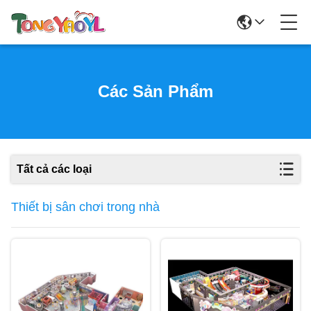
Các Sản Phẩm
Tất cả các loại
Thiết bị sân chơi trong nhà