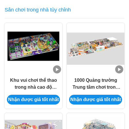
Sân chơi trong nhà tùy chỉnh
Khu vui chơi thể thao
1000 Quảng trường
trong nhà cao độ
Trung tâm chơi trong
Unisex Khu vui chơi
nhà sân chơi cao cấp
Nhận được giá tốt nhất
Nhận được giá tốt nhất
phiêu lưu trong nhà
trẻ em Công viên giải
OEM
trí trong nhà ODM