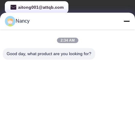
aitong001@attqb.com
Nancy
Địa chỉ của tôi
2:34 AM
Địa chỉ
Số 44-3, đường QianFeng Bắc, thị trấn Shiqi, quận Panyu, thành
Good day, what product are you looking for?
phố Quảng Châu, tỉnh Quảng Đông, Trung Quốc
Điện thoại
86--15820258065
Chính sách bảo mật
|
Sơ đồ trang web
Trung Quốc Chất lượng tốt Thiết bị sân chơi trong nhà Nhà cung
cấp. -2026 Guangzhou Tongyao Amusement Equipment Co., Ltd.