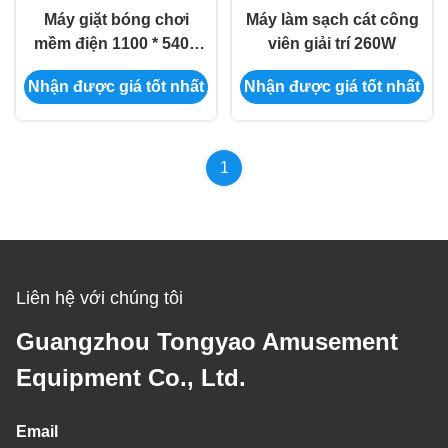
Máy giặt bóng chơi
Máy làm sạch cát công
mềm điện 1100 * 540 *
viên giải trí 260W
860mm Máy giặt hồ bơi
Nhận được giá tốt nhất
Nhận được giá tốt nhất
bóng đa chức năng
1
Liên hệ với chúng tôi
Guangzhou Tongyao Amusement
Equipment Co., Ltd.
Email