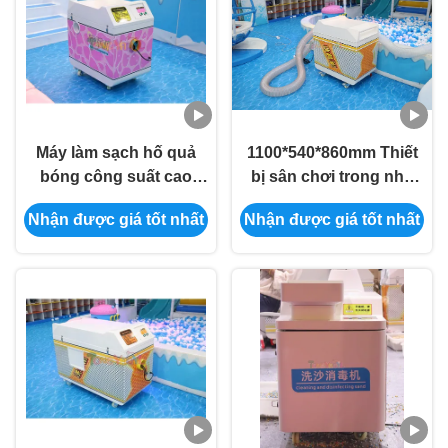
Máy làm sạch hố quả
1100*540*860mm Thiết
bóng công suất cao
bị sân chơi trong nhà
Máy làm sạch hố quả
125W Ball Pit Ball
Nhận được giá tốt nhất
Nhận được giá tốt nhất
bóng thương mại đa
Cleaner Machine
chức năng 1100 * 540 *
860mm