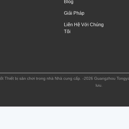
Blog
Giải Pháp
Liên Hệ Với Chúng
Tôi
ốt Thiết bị sân chơi trong nhà Nhà cung cấp. -2026 Guangzhou Tong
lưu.