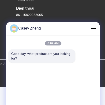
Điện thoại
86--15820258065
Casey Zheng
6:02 AM
Good day, what product are you looking 
for?
yao Amusement Equipment Co., Ltd. Tất cả các quyền được bảo