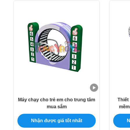
Máy chạy cho trẻ em cho trung tâm
Thiết
mua sắm
mềm S
Nhận được giá tốt nhất
N