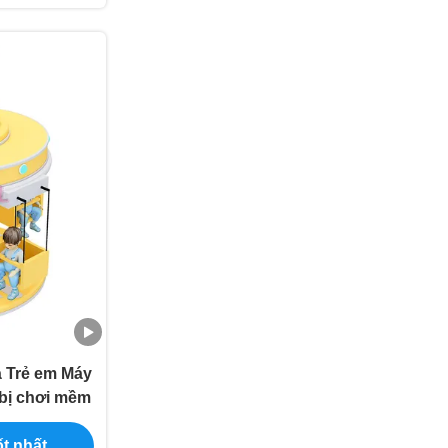
à Trẻ em Máy
t bị chơi mềm
t nhất