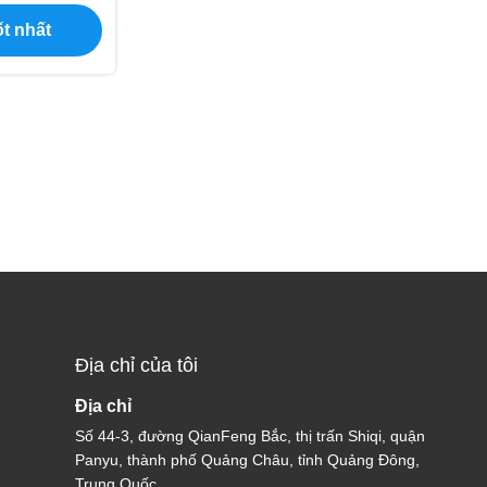
n chơi giải
t nhất
Địa chỉ của tôi
Địa chỉ
Số 44-3, đường QianFeng Bắc, thị trấn Shiqi, quận
Panyu, thành phố Quảng Châu, tỉnh Quảng Đông,
Trung Quốc