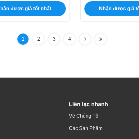
t cho trung tâm mua sắm
Foam Turntable Cho sâ
hận được giá tốt nhất
Nhận được giá tố
trí
1
2
3
4
Liên lạc nhanh
Về Chúng Tôi
Các Sản Phẩm