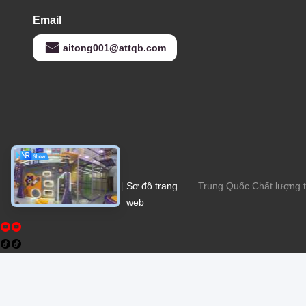
Email
aitong001@attqb.com
Chính sách bảo
|
Sơ đồ trang
Trung Quốc Chất lượng t
mật
web