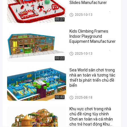
điểm
Slides Manufacturer
chơi
Sân chơi trong nhà tùy chỉnh
trong
2025-10-13
00:27
nhà
Kids Climbing Frames
nói chuyện
Sân
11
Indoor Playground
chơi
2025-
ngay.
Equipment Manufacturer
trong
quan
09-05
nhà
Chia sẻ
điểm
Ninja
Sân chơi trong nhà tùy chỉnh
2025-10-13
#
00:22
Sân
Sea World sân chơi trong
chơi
nhà an toàn và tương tác
ninja
thiết bị phát triển chủ đề
trong
biển
nhà
#
Thiết bị sân chơi trong nhà
00:43
2025-08-18
Công
Khu vực chơi trong nhà
viên
chủ đề rừng tùy chỉnh
giải
Chơi an toàn và cá nhân
trí
cho trẻ hoạt động Khu