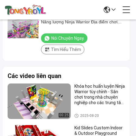
Địa điểm chơi Ninja trong nhà 100 - 500kg
Địa
Năng lượng Ninja Warrior Địa điểm chơi
điểm
trong nhà
chơi
Nói Chuyện Ngay.
Ninja
Tìm Hiểu Thêm
trong
nhà
100
Các video liên quan
-
500kg
Khóa học huấn luyện Ninja
Warrior tùy chỉnh - Sân
Năng
chơi trong nhà chuyên
lượng
nghiệp cho các trung tâm
thể dục
Ninja
Sân chơi trong nhà Ninja
00:25
2025-08-20
Warrior
Địa
Kid Slides Custom Indoor
& Outdoor Playground